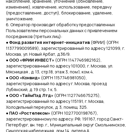
накопление, хранение, уточнение (обновление,
изменение), извлечение, использование, передачу
(предоставление, доступ), блокирование, удаление,
уничтожение.
6. Оператор производит обработку предоставленных
Пользователем персональных данных с привлечением
посредников (третьих лиц):
●
Фонд развития интернет-инициатив
(ФРИИ) (ОГРН
1137799009589), зарегистрированный по адресу 121099, г.
Москва, ул. Новый Арбат, д.36/9.
●
ООО «ФРИИ ИНВЕСТ»
(ОГРН 1147746982162),
зарегистрированный по адресу 101000, г. Москва, ул.
Мясницкая , д. 13, стр.18, этаж 3, пом.1, ком.4.
●
ООО «Конвид»
(ОРГН 1157746981050),
зарегистрированный по адресу г. Москва, проезд
Лубянский, д. 19 стр. 1 к. 5.
●
ООО «ТаймПэд Лтд»
(ОГРН 1127746675275),
зарегистрированный по адресу 115191, г. Москва,
Холодильный переулок, д. 3, помещ. 325.
●
ПАО «Ростелеком»
(ОГРН 1027700198767),
зарегистрированному по адресу: РФ, 191167, город Санкт-
Петербург, вн. тер. г., Муниципальный округ Смольнинское,
Синопская набережная, дом 14, литера А.