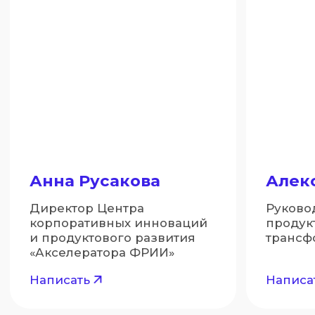
* CPO — Директор по продукту / Chief Product Officer
* CBDO — Директор по развитию бизнеса / Chief
Business Development Officer
* HRBP — Бизнес-партнёр по управлению
персоналом / Human Resources Business Partner
* T&D — Обучение и развитие персонала /
Training and Development
* HRD — Директор по персоналу / Human
Resources Director
Наш медиакит:
Брендбук
Логотип
Политика обработки персональных данных
Пользовательское соглашение ООО
«Акселератор ФРИИ»
ООО «Акселератор ФРИИ»
(c) 2026. Все права защищены