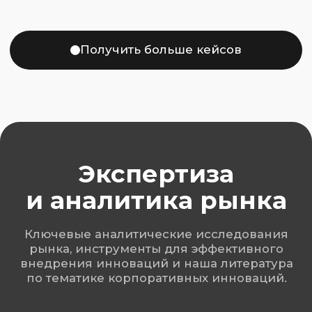
Мы являемся соавторами книги
«Продуктовый подход.
Как создавать продукты,
которые зарабатывают»
Книга
получила премию
«Деловая книга года
в России» в номинации
«Лучшая книга в помощь
бизнесу».
Подробнее
Организатор
ежегодной крупной
конференции