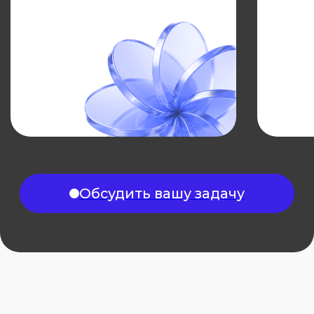
Экспертиза
и аналитика рынка
Ключевые аналитические исследования
рынка, инструменты для эффективного
внедрения инноваций и наша литература
по тематике корпоративных инноваций.