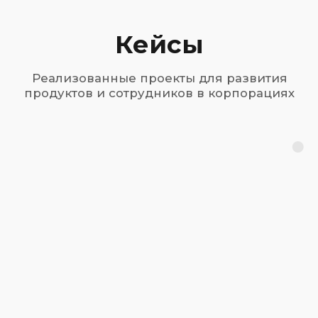
Системный подход к развитию
бизнеса и повышению
операционной эффективности
Инновационная
Aналитика
культура
и исследование
Оценка и развитие
Продуктовое
команды
развитие
Корпоративное
предпринимательство