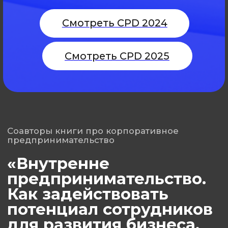
Анна Русакова
Александра Шутов
Директор Центра
Руководитель направлени
корпоративных инноваций
продуктовой
и продуктового развития
трансформации
«Акселератора ФРИИ»
Написать
Написать
Растим предпринимателей
внутри корпораций,
доставляющих ценность своим
компаниям, клиентам и миру