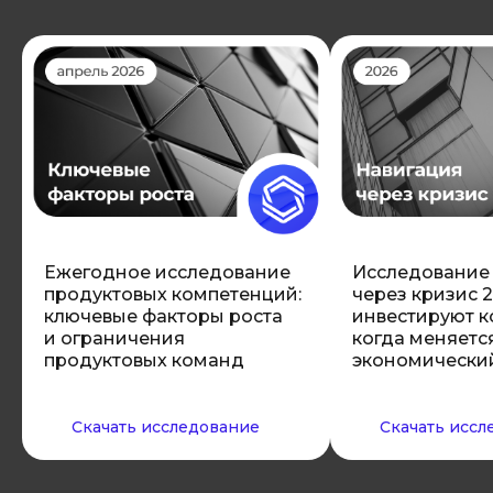
Corporate Products Day
CORPORATE PRODUCTS
DAY
Смотреть CPD 2024
Смотреть CPD 2025
Ежегодное исследование
Исследование
продуктовых компетенций:
через кризис 2
ключевые факторы роста
инвестируют к
и ограничения
когда меняетс
Соавторы книги про корпоративное
предпринимательство
продуктовых команд
экономически
«Внутренне
предпринимательство.
Скачать исследование
Скачать иссл
Как задействовать
потенциал сотрудников
для развития бизнеса.